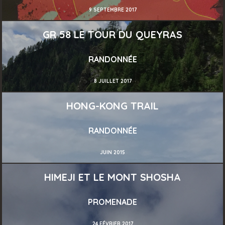
9 SEPTEMBRE 2017
GR 58 LE TOUR DU QUEYRAS
RANDONNÉE
8 JUILLET 2017
HONG-KONG TRAIL
RANDONNÉE
JUIN 2015
HIMEJI ET LE MONT SHOSHA
PROMENADE
24 FÉVRIER 2017