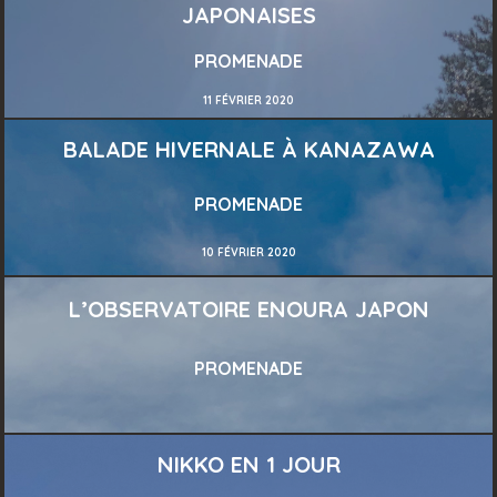
JAPONAISES
PROMENADE
11 FÉVRIER 2020
BALADE HIVERNALE À KANAZAWA
PROMENADE
10 FÉVRIER 2020
L’OBSERVATOIRE ENOURA JAPON
PROMENADE
NIKKO EN 1 JOUR