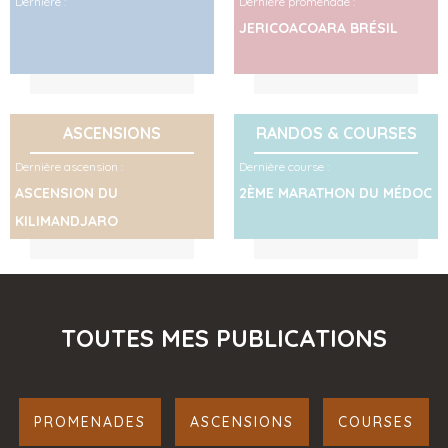
Dernière :
Dernière promenade :
JERICOACOARA BRÉSIL
ASCENSIONS
RANDOS & COURSES
Dernière ascension :
Dernière course :
ASCENSION DU
2ÈME MARATHON DU MÉDOC
KILIMANDJARO
TOUTES MES PUBLICATIONS
PROMENADES
ASCENSIONS
COURSES