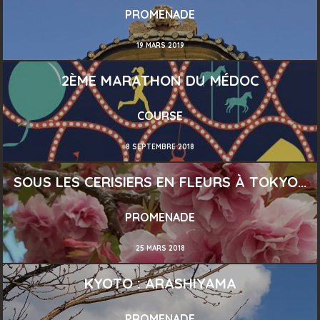
PROMENADE
19 MARS 2019
2ÈME MARATHON DU MÉDOC
COURSE
8 SEPTEMBRE 2018
SOUS LES CERISIERS EN FLEURS À TOKYO…
PROMENADE
25 MARS 2018
KYOTO : ARASHIYAMA
PROMENADE