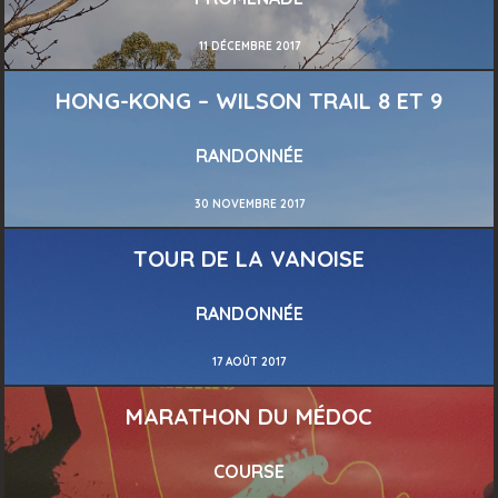
11 DÉCEMBRE 2017
HONG-KONG – WILSON TRAIL 8 ET 9
RANDONNÉE
30 NOVEMBRE 2017
TOUR DE LA VANOISE
RANDONNÉE
17 AOÛT 2017
MARATHON DU MÉDOC
COURSE