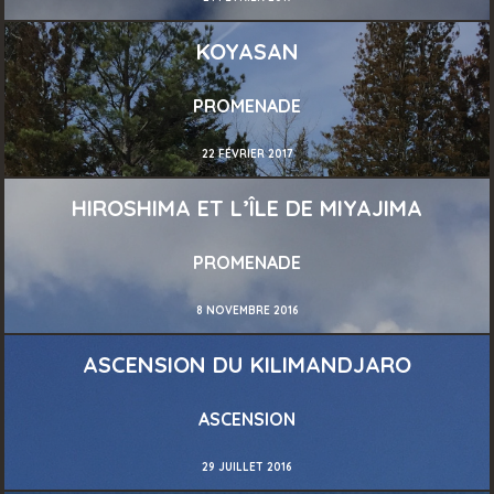
KOYASAN
PROMENADE
22 FÉVRIER 2017
HIROSHIMA ET L’ÎLE DE MIYAJIMA
PROMENADE
8 NOVEMBRE 2016
ASCENSION DU KILIMANDJARO
ASCENSION
29 JUILLET 2016