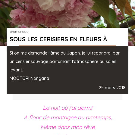
promenade
SOUS LES CERISIERS EN FLEURS À
TOKYO…
Si on me demande l'âme du Japon, je lui répondrai par
un cerisier sauvage parfumant l'atmosphère au soleil
levant.
MOOTORI Norigana
25 mars 2018
La nuit où j’ai dormi
A flanc de montagne au printemps,
Même dans mon rêve