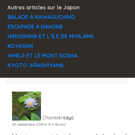
Autres articles sur le Japon
BALADE À KAWAGUCHIKO
ESCAPADE À HAKONE
HIROSHIMA ET L’ÎLE DE MIYAJIMA
KOYASAN
HIMEJI ET LE MONT SOSHA
KYOTO: ARASHIYAMA
Chantaki
says:
30 septembre 2018 à 15 h 44 min