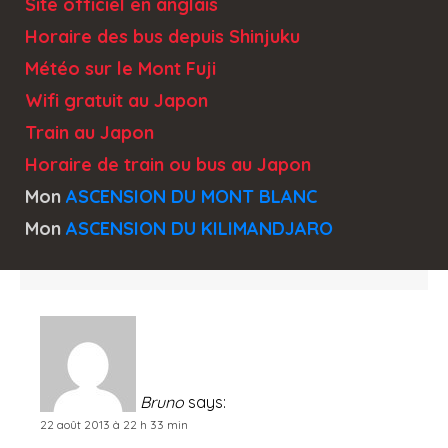
Site officiel en anglais
Horaire des bus depuis Shinjuku
Météo sur le Mont Fuji
Wifi gratuit au Japon
Train au Japon
Horaire de train ou bus au Japon
Mon
ASCENSION DU MONT BLANC
Mon
ASCENSION DU KILIMANDJARO
Bruno
says:
22 août 2013 à 22 h 33 min